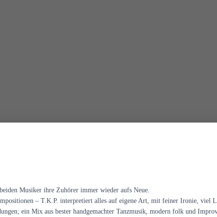
e beiden Musiker ihre Zuhörer immer wieder aufs Neue.
ositionen – T.K.P. interpretiert alles auf eigene Art, mit feiner Ironie, viel
ungen; ein Mix aus bester handgemachter Tanzmusik, modern folk und Improvisa