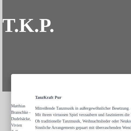
T.K.P.
TanzKraft Pur
Matthias
Mitreißende Tanzmusik in außergewöhnlicher Besetzung.
Branschke -
Mit ihrem virtuosen Spiel verzaubern und faszinieren di
Dudelsäcke,
Ob traditionelle Tanzmusik, Weihnachtslieder oder Neukomp
Vivien
Sinnliche Arrangements gepaart mit überraschenden Wend