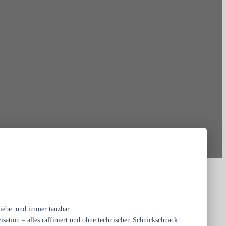
 Liebe und immer tanzbar.
tion – alles raffiniert und ohne technischen Schnickschnack