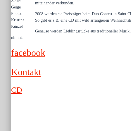
Zeller –
miteinander verbunden.
Geige
Photo:
2008 wurden sie Preisträger beim Duo Contest in Saint Ch
Kristina
So gibt es z.B. eine CD mit wild arrangieren Weihnachtsl
Künzel
Genauso werden Lieblingsstücke aus traditioneller Musik,
nimmt.
facebook
Kontakt
CD