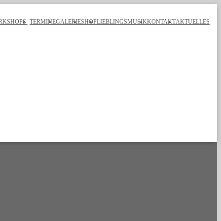
ORKSHOPS
TERMINE
GALERIE
SHOP
LIEBLINGSMUSIK
KONTAKT
AKTUELLES